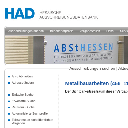
Ausschreibungen suchen
Beschafferprofile
Vergabestellen
Links
Servi
Ausschreibungen suchen | Aktu
An- / Abmelden
Adresse ändern
Einfache Suche
Erweiterte Suche
Referenz-Suche
Automatisierte Suchprofile
Teilnahme an nichtöffentlichen
Vergaben